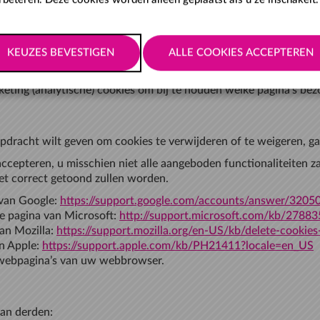
en we ook gebruik maken van verscheidene cookies van derden o
ntiële cookies om gebruikersacties te onthouden.
ting (analytische) cookies om bij te houden welke pagina’s bez
dracht wilt geven om cookies te verwijderen of te weigeren, ga
 accepteren, u misschien niet alle aangeboden functionaliteiten 
et correct getoond zullen worden.
 van Google:
https://support.google.com/accounts/answer/3205
e pagina van Microsoft:
http://support.microsoft.com/kb/27883
an Mozilla:
https://support.mozilla.org/en-US/kb/delete-cookie
an Apple:
https://support.apple.com/kb/PH21411?locale=en_US
e webpagina’s van uw webbrowser.
van derden: