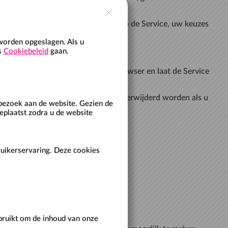
 sluiten cookies kunnen gebruiken op de Service, uw keuzes
worden opgeslagen. Als u
ns
Cookiebeleid
gaan.
tand wordt opgeslagen in uw webbrowser en laat de Service
.
, terwijl tijdelijke cookies meteen verwijderd worden als u
bezoek aan de website. Gezien de
eplaatst zodra u de website
laatsen.
ruikerservaring. Deze cookies
m uw voorkeuren op te slaan.
ere doeleinden dan diegene vermeld.
ebruikt om de inhoud van onze