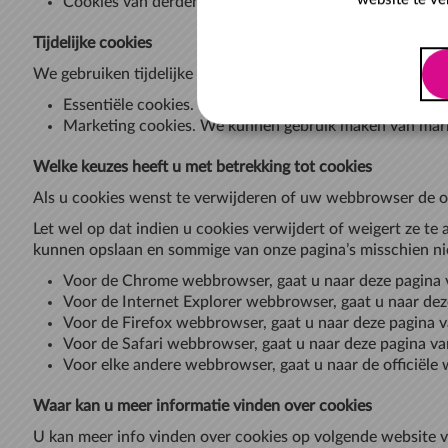
Cookies van derden. Bovenop onze eigen cookies, kunn
Tijdelijke cookies
We gebruiken tijdelijke cookies op de Service:
Essentiële cookies. We kunnen gebruik maken van esse
Marketing cookies. We kunnen gebruik maken van marke
Welke keuzes heeft u met betrekking tot cookies
Als u cookies wenst te verwijderen of uw webbrowser de op
Let wel op dat indien u cookies verwijdert of weigert ze te
kunnen opslaan en sommige van onze pagina’s misschien ni
Voor de Chrome webbrowser, gaat u naar deze pagina
Voor de Internet Explorer webbrowser, gaat u naar dez
Voor de Firefox webbrowser, gaat u naar deze pagina v
Voor de Safari webbrowser, gaat u naar deze pagina v
Voor elke andere webbrowser, gaat u naar de officiël
Waar kan u meer informatie vinden over cookies
U kan meer info vinden over cookies op volgende website 