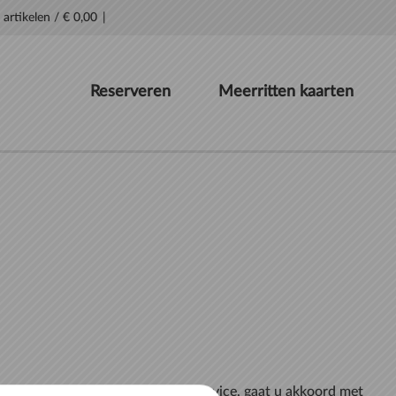
 artikelen
/
€ 0,00
Reserveren
Meerritten kaarten
Wanneer u gebruik maakt van de Service, gaat u akkoord met