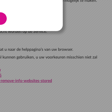
m bepaalde functies van de Service mogelijk te maken.
ocht worden op de Service.
at u naar de helppagina’s van uw browser.
zal kunnen gebruiken, u uw voorkeuren misschien niet zal
0
5
s-remove-info-websites-stored