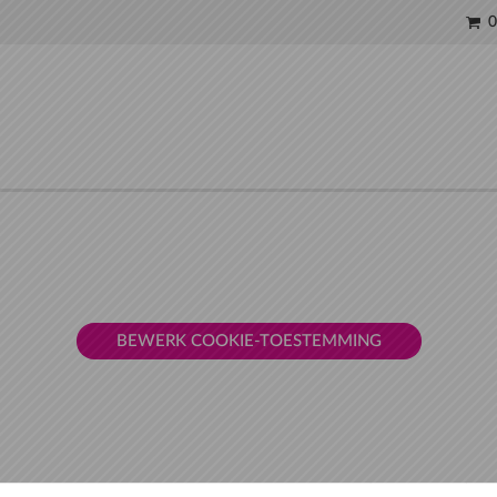
0
BEWERK COOKIE-TOESTEMMING
t gebruik van cookies op de webshop en website (de "Service"). 