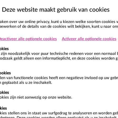
Deze website maakt gebruik van cookies
 cookies gebruiken, hoe derde partijen waarmee we partnerships
en over uw online privacy, kunt u kiezen welke soorten cookies 
bewerken of de details van de cookies wilt bekijken, kunt u naar o
erstuurd worden door een website die u bezoekt. Een cookiebes
eactiveer alle optionele cookies
Activeer alle optionele cookies
oek makkelijker te maken en de Service meer op u af te stemmen
okies
cookies blijven op uw pc of mobiel toestel wanneer u offline gaat
zijn noodzakelijk voor puur technische redenen voor een normaal 
odzaak geldt alleen een informatieplicht, en deze cookies worden g
ookies
vice, kunnen we een aantal cookiebestanden in uw webbrowser p
len van functionele cookies heeft een negatieve invloed op uw geb
 geplaatst als u ze inschakelt.
e functies van de service mogelijk te maken, voor analyse en o
ies op de Service. Cookies zullen niet gebruikt worden voor and
okies
kies zijn niet aanwezig op onze website.
kies
kies stellen ons in staat uw surfgedrag te analyseren en worden g
rbeteren. Deze cookies worden alleen geplaatst als u ze inschakelt.