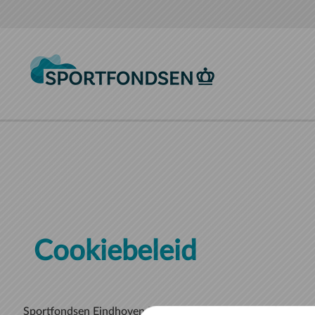
Naar hoofdinhoud
Cookiebeleid
Sportfondsen Eindhoven B.V. ("ons", "wij", of "onze") maak